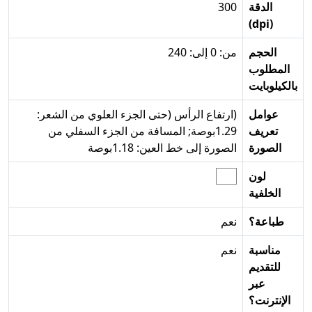
الدقة
300
(dpi)
الحجم
من: 0 إلى: 240
المطلوب
بالكيلوبايت
عوامل
(ارتفاع الرأس (حتى الجزء العلوي من الشعر:
تعريف
1.29بوصة; المسافة من الجزء السفلي من
الصورة
الصورة إلى خط العين: 1.18بوصة
لون
الخلفية
طباعة؟
نعم
مناسبة
نعم
للتقديم
عبر
الإنترنت؟